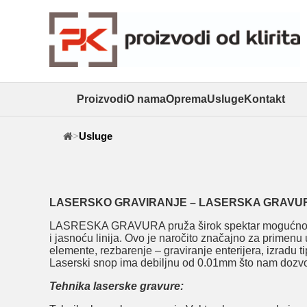
Proizvodi
O nama
Oprema
Usluge
Kontakt
>
Usluge
LASERSKO GRAVIRANJE – LASERSKA GRAVU
LASRESKA GRAVURA pruža širok spektar mogućnosti da 
i jasnoću linija. Ovo je naročito značajno za primen
elemente, rezbarenje – graviranje enterijera, izradu 
Laserski snop ima debiljnu od 0.01mm što nam dozvol
Tehnika laserske gravure: