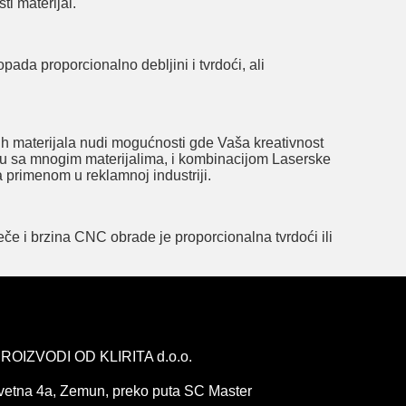
ti materijal.
ada proporcionalno debljini i tvrdoći, ali
ih materijala nudi mogućnosti gde Vaša kreativnost
radu sa mnogim materijalima, i kombinacijom Laserske
primenom u reklamnoj industriji.
e i brzina CNC obrade je proporcionalna tvrdoći ili
ROIZVODI OD KLIRITA d.o.o.
vetna 4a, Zemun, preko puta SC Master