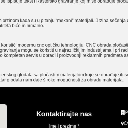
e ispisuje tekst i Rastersko graviranje kojim se obrađuje pločas
brzinom kada su u pitanju “mekani” materijali. Brzina sečenja op
liteta biće minimalno.
 koristići modernu cnc optičku tehnologiju. CNC obrada pločast
viranja mogu se koristiti u najrazličitijim industrijama i pri 
ompletan servis u obradi i proizvodnji reklamnih predmeta sa 
skog glodala sa pločastim materijalom koje se obrađuje ili seč
pektar glodala nam daje široke mogućnosti za obradu materijala.
Kontaktirajte nas
P
C
Ime i prezime *