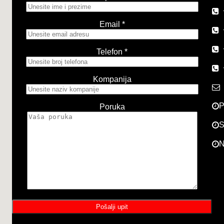
Email *
Telefon *
Kompanija
P
Poruka
S
N