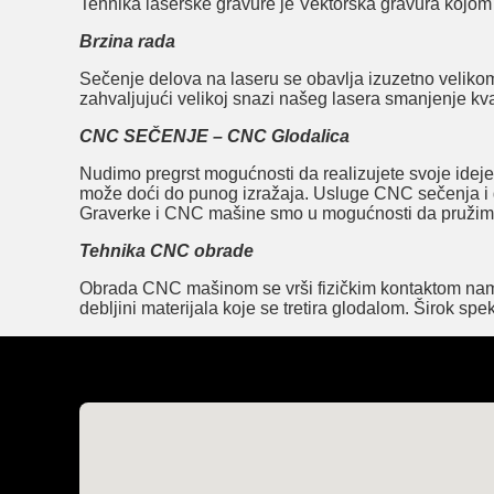
Tehnika laserske gravure je Vektorska gravura kojom s
Brzina rada
Sečenje delova na laseru se obavlja izuzetno velikom 
zahvaljujući velikoj snazi našeg lasera smanjenje kva
CNC SEČENJE – CNC Glodalica
Nudimo pregrst mogućnosti da realizujete svoje ideje
može doći do punog izražaja. Usluge CNC sečenja i gra
Graverke i CNC mašine smo u mogućnosti da pružimo k
Tehnika CNC obrade
Obrada CNC mašinom se vrši fizičkim kontaktom namen
debljini materijala koje se tretira glodalom. Širok s