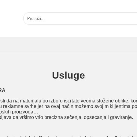
Usluge
RA
na materijalu po izboru iscrtate veoma složene oblike, kontur
u u reklamne svrhe jer na ovaj način možemo svojim klijentima p
tipskih proizvoda…
java da vršimo vrlo precizna sečenja, opsecanja i graviranje.