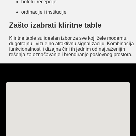
hoteli i recepcije
ordinacije i institucije
Zašto izabrati kliritne table
Kliritne table su idealan izbor za sve koji žele modernu,
dugotrajnu i vizuelno atraktivnu signalizaciju. Kombinacija
funkcionalnosti i dizajna čini ih jednim od najtraženijih
rešenja za označavanje i brendiranje poslovnog prostora.