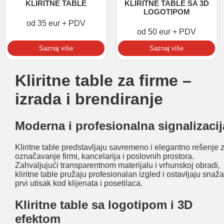
KLIRITNE TABLE
KLIRITNE TABLE SA 3D
LOGOTIPOM
od 35 eur + PDV
od 50 eur + PDV
Saznaj više
Saznaj više
Kliritne table za firme –
izrada i brendiranje
Moderna i profesionalna signalizacij
Kliritne table predstavljaju savremeno i elegantno rešenje 
označavanje firmi, kancelarija i poslovnih prostora.
Zahvaljujući transparentnom materijalu i vrhunskoj obradi,
kliritne table pružaju profesionalan izgled i ostavljaju snaž
prvi utisak kod klijenata i posetilaca.
Kliritne table sa logotipom i 3D
efektom