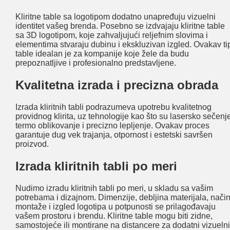
Kliritne table sa logotipom dodatno unapređuju vizuelni
identitet vašeg brenda. Posebno se izdvajaju kliritne table
sa 3D logotipom, koje zahvaljujući reljefnim slovima i
elementima stvaraju dubinu i ekskluzivan izgled. Ovakav ti
table idealan je za kompanije koje žele da budu
prepoznatljive i profesionalno predstavljene.
Kvalitetna izrada i precizna obrada
Izrada kliritnih tabli podrazumeva upotrebu kvalitetnog
providnog klirita, uz tehnologije kao što su lasersko sečenj
termo oblikovanje i precizno lepljenje. Ovakav proces
garantuje dug vek trajanja, otpornost i estetski savršen
proizvod.
Izrada kliritnih tabli po meri
Nudimo izradu kliritnih tabli po meri, u skladu sa vašim
potrebama i dizajnom. Dimenzije, debljina materijala, nači
montaže i izgled logotipa u potpunosti se prilagođavaju
vašem prostoru i brendu. Kliritne table mogu biti zidne,
samostojeće ili montirane na distancere za dodatni vizuelni