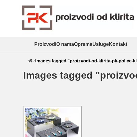
Proizvodi
O nama
Oprema
Usluge
Kontakt
>
Images tagged "proizvodi-od-klirita-pk-police-kl
Images tagged "proizvodi