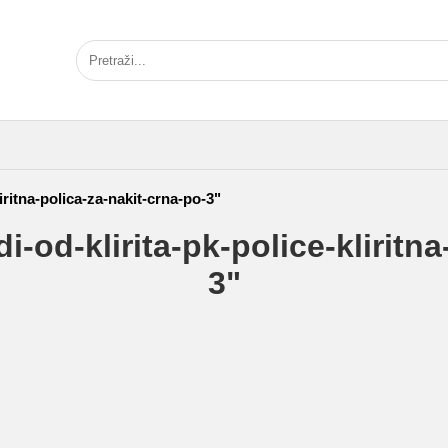
iritna-polica-za-nakit-crna-po-3"
-od-klirita-pk-police-kliritna
3"