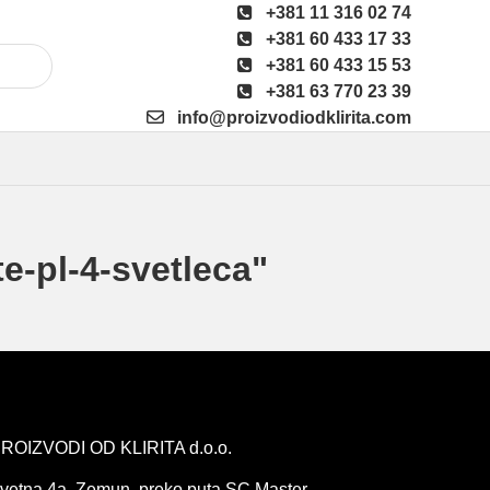
+381 11 316 02 74
+381 60 433 17 33
+381 60 433 15 53
+381 63 770 23 39
info@proizvodiodklirita.com
e-pl-4-svetleca"
ROIZVODI OD KLIRITA d.o.o.
vetna 4a, Zemun, preko puta SC Master