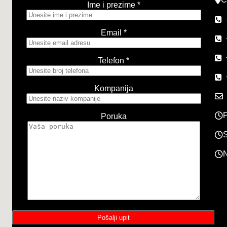
Ime i prezime *
Email *
Telefon *
Kompanija
P
Poruka
S
N