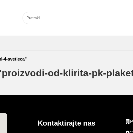
l-4-svetleca"
proizvodi-od-klirita-pk-plaket
Kontaktirajte nas
P
C