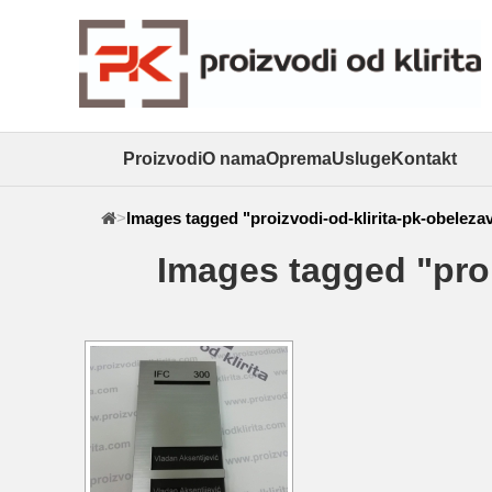
Proizvodi
O nama
Oprema
Usluge
Kontakt
>
Images tagged "proizvodi-od-klirita-pk-obelezav
Images tagged "proi