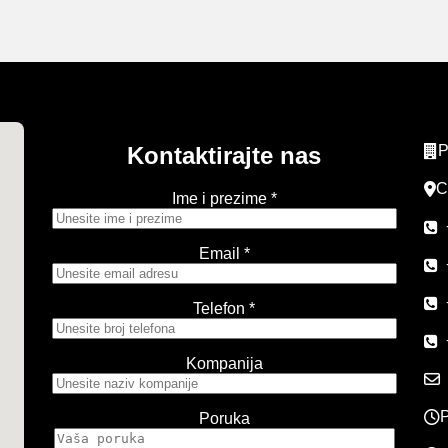
Kontaktirajte nas
P
C
Ime i prezime *
Email *
Telefon *
Kompanija
P
Poruka