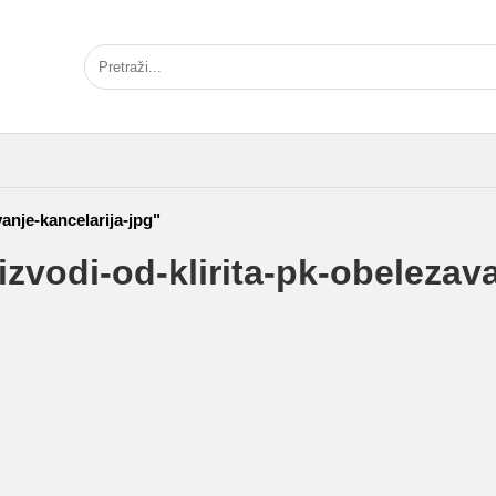
anje-kancelarija-jpg"
zvodi-od-klirita-pk-obelezava