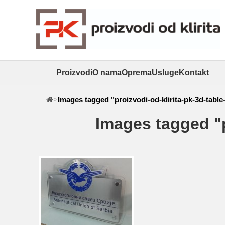
Proizvodi
O nama
Oprema
Usluge
Kontakt
>
Images tagged "proizvodi-od-klirita-pk-3d-table-
Images tagged "p