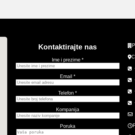
Kontaktirajte nas
P
C
Ime i prezime *
Email *
Telefon *
Kompanija
P
Poruka